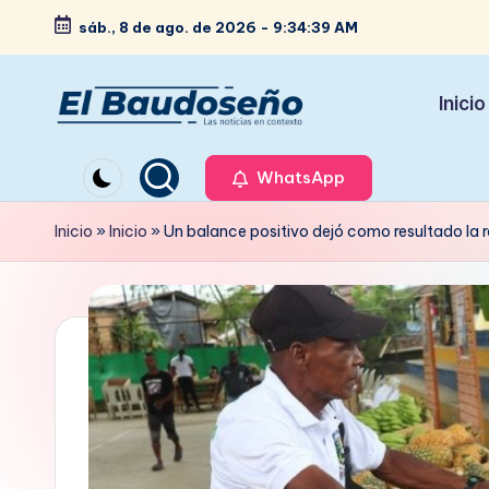
sáb., 8 de ago. de 2026
-
9:34:41 AM
Saltar
al
Inicio
contenido
P
Las
noticias
WhatsApp
e
en
ri
Inicio
»
Inicio
»
Un balance positivo dejó como resultado la r
contexto
ó
d
i
c
o