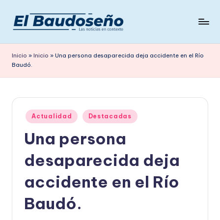
Saltar
al
P
Las
contenido
noticias
e
Inicio
»
Inicio
»
Una persona desaparecida deja accidente en el Río
en
Baudó.
ri
contexto
ó
d
Publicado
i
Actualidad
Destacadas
en
Una persona
c
o
desaparecida deja
E
accidente en el Río
L
Baudó.
B
A