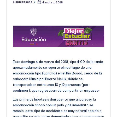
El Baudoseño
4 marzo, 2018
Publicado
U
por
D
O
S
E
Ñ
O
Este domingo 4 de marzo del 2018, tipo 4:00 de la tarde
aproximadamente se reportó el naufragio de una
embarcación tipo (Lancha) en el Río Baudó, cerca de la
cabecera Municipal Puerto Meluk, dónde se
transportaban entre unas 10 y 12 personas (por
confirmar), que regresaban de compartir en un paseo.
Las primeras hipótesis dan cuenta que al parecer la
embarcación chocó con un palo y de inmediato se
rompió, este tipo de accidente es muy natural debido a
que el Río se encuentra demasiado seco a consecuencia