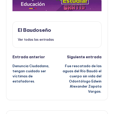
El Baudoseño
Ver todas las entradas
Navegación
Entrada anterior
Siguiente entrada
Denuncia Ciudadana,
Fue rescatado de las
de
tengan cuidado ser
aguas del Río Baudó el
víctimas de
cuerpo sin vida del
entradas
estafadores.
Odontólogo Edwin
Alexander Zapata
Vargas.