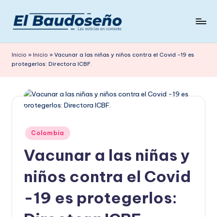
Saltar
al
P
Las
contenido
noticias
e
Inicio
»
Inicio
»
Vacunar a las niñas y niños contra el Covid -19 es
en
protegerlos: Directora ICBF.
ri
contexto
ó
d
i
c
Publicado
Colombia
en
o
Vacunar a las niñas y
E
niños contra el Covid
L
-19 es protegerlos:
B
A