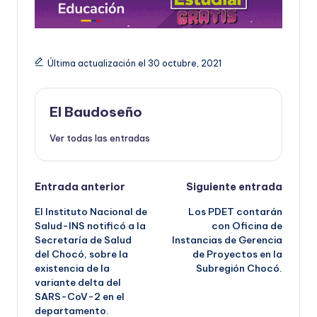
Última actualización el 30 octubre, 2021
El Baudoseño
Ver todas las entradas
Navegación
Entrada anterior
Siguiente entrada
El Instituto Nacional de
Los PDET contarán
de
Salud-INS notificó a la
con Oficina de
Secretaría de Salud
Instancias de Gerencia
entradas
del Chocó, sobre la
de Proyectos en la
existencia de la
Subregión Chocó.
variante delta del
SARS-CoV-2 en el
departamento.