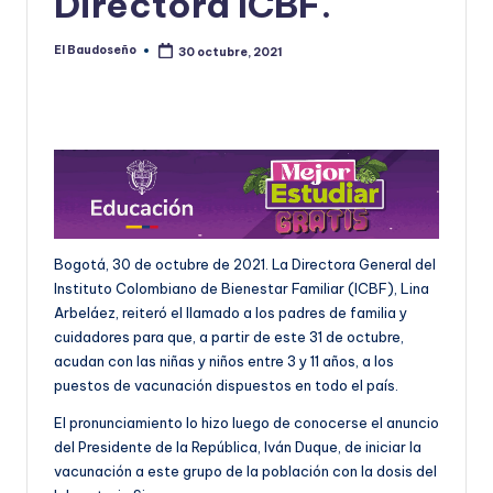
Directora ICBF.
U
El Baudoseño
30 octubre, 2021
Publicado
D
por
O
S
E
Ñ
O
Bogotá, 30 de octubre de 2021. La Directora General del
Instituto Colombiano de Bienestar Familiar (ICBF), Lina
Arbeláez, reiteró el llamado a los padres de familia y
cuidadores para que, a partir de este 31 de octubre,
acudan con las niñas y niños entre 3 y 11 años, a los
puestos de vacunación dispuestos en todo el país.
El pronunciamiento lo hizo luego de conocerse el anuncio
del Presidente de la República, Iván Duque, de iniciar la
vacunación a este grupo de la población con la dosis del