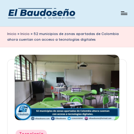
Saltar
al
P
Las
contenido
noticias
e
Inicio
»
Inicio
»
52 municipios de zonas apartadas de Colombia
en
ahora cuentan con acceso a tecnologías digitales
ri
contexto
ó
d
i
c
o
E
L
B
A
Publicado
Tecnología