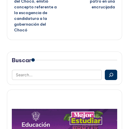
del Chocó, emitió
patro en una
entradas
concepto referente a
encrucijada
la escogencia de
candidatura a la
gobernación del
Chocó
Buscar