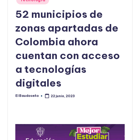
en
U
52 municipios de
D
zonas apartadas de
O
S
Colombia ahora
E
cuentan con acceso
Ñ
a tecnologías
O
digitales
El Baudoseño
22 junio, 2023
Publicado
por