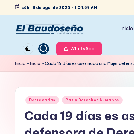
sáb., 8 de ago. de 2026
-
1:05:00 AM
Saltar
al
Inicio
contenido
P
Las
noticias
WhatsApp
e
en
ri
Inicio
»
Inicio
»
Cada 19 días es asesinada una Mujer defen
contexto
ó
d
Publicado
i
Destacadas
Paz y Derechos humanos
en
Cada 19 días es a
c
o
defensora de Der