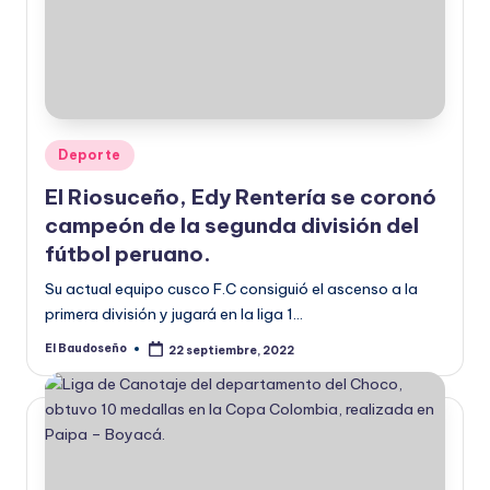
Publicado
Deporte
en
El Riosuceño, Edy Rentería se coronó
campeón de la segunda división del
fútbol peruano.
Su actual equipo cusco F.C consiguió el ascenso a la
primera división y jugará en la liga 1…
El Baudoseño
22 septiembre, 2022
Publicado
por