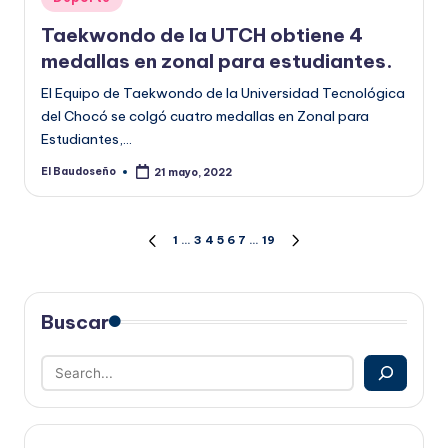
en
Taekwondo de la UTCH obtiene 4
medallas en zonal para estudiantes.
El Equipo de Taekwondo de la Universidad Tecnológica
del Chocó se colgó cuatro medallas en Zonal para
Estudiantes,…
El Baudoseño
21 mayo, 2022
Publicado
por
Paginación
1
…
3
4
5
6
7
…
19
PÁGINA
SIGUIENTE
ANTERIOR
PÁGINA
de
entradas
Buscar