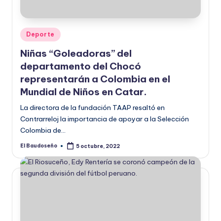
U
D
Publicado
Deporte
O
en
Niñas “Goleadoras” del
S
departamento del Chocó
E
representarán a Colombia en el
Mundial de Niños en Catar.
Ñ
La directora de la fundación TAAP resaltó en
O
Contrarreloj la importancia de apoyar a la Selección
Colombia de…
El Baudoseño
5 octubre, 2022
Publicado
por