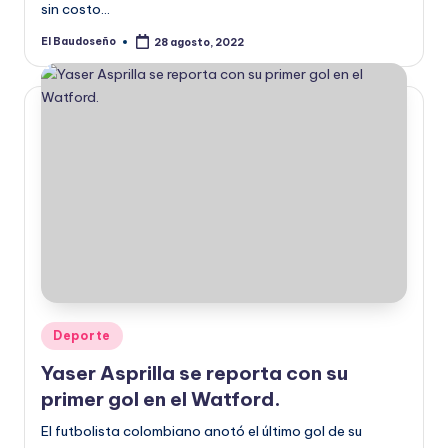
sin costo…
El Baudoseño
28 agosto, 2022
Publicado
por
Publicado
Deporte
en
Yaser Asprilla se reporta con su
primer gol en el Watford.
El futbolista colombiano anotó el último gol de su