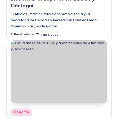
Cértegui.
El Alcalde, Martín Emilio Sánchez Valencia y la
Secretaria de Deporte y Recreación Carmen Elena
Moreno Rivas, participaron…
El Baudoseño
4 julio, 2022
Publicado
por
Publicado
Deporte
en