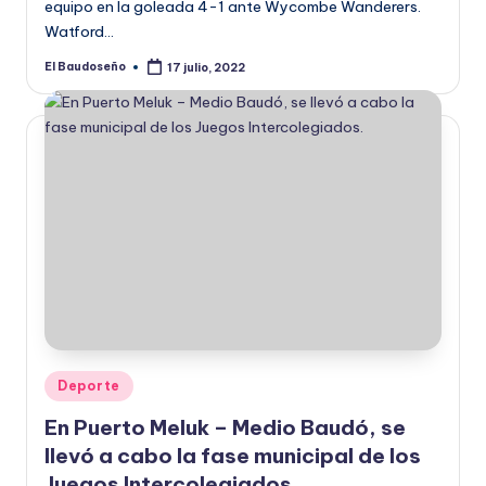
equipo en la goleada 4-1 ante Wycombe Wanderers.
Watford…
El Baudoseño
17 julio, 2022
Publicado
por
Publicado
Deporte
en
En Puerto Meluk – Medio Baudó, se
llevó a cabo la fase municipal de los
Juegos Intercolegiados.