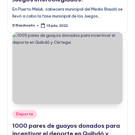
En Puerto Meluk, cabecera municipal del Medio Baudó se
llevó a cabo la fase municipal de los Juegos…
El Baudoseño
13 julio, 2022
Publicado
por
Publicado
Deporte
en
1000 pares de guayos donados para
incentivar el deporte en Quibdó y