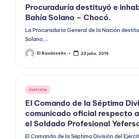
en
Procuraduría destituyó e inhab
Bahía Solano – Chocó.
La Procuraduría General de la Nación destituy
Solano,…
El Baudoseño
23 julio, 2019
Publicado
por
Publicado
Justicia
en
El Comando de la Séptima Divi
comunicado oficial respecto a
el Soldado Profesional Yefers
El Comando de la Séptima División del Ejérci