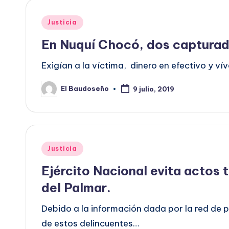
Publicado
Justicia
en
En Nuquí Chocó, dos capturado
Exigían a la víctima, dinero en efectivo y v
El Baudoseño
9 julio, 2019
Publicado
por
Publicado
Justicia
en
Ejército Nacional evita actos t
del Palmar.
Debido a la información dada por la red de p
de estos delincuentes…