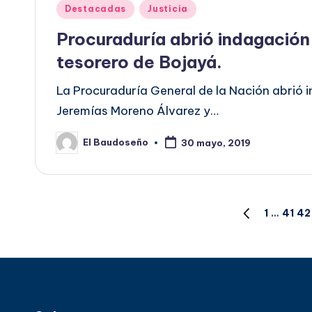
Publicado
Destacadas
Justicia
en
Procuraduría abrió indagación 
tesorero de Bojayá.
La Procuraduría General de la Nación abrió i
Jeremías Moreno Álvarez y…
El Baudoseño
30 mayo, 2019
Publicado
por
Paginación
1
…
41
42
PÁGINA
ANTERIOR
de
entradas