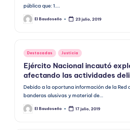
pública que: 1.…
El Baudoseño
23 julio, 2019
Publicado
por
Publicado
Destacadas
Justicia
en
Ejército Nacional incautó expl
afectando las actividades deli
Debido a la oportuna información de la Red 
banderas alusivas y material de…
El Baudoseño
17 julio, 2019
Publicado
por