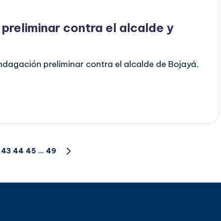
preliminar contra el alcalde y
ndagación preliminar contra el alcalde de Bojayá,
43
44
45
…
49
SIGUIENTE
PÁGINA