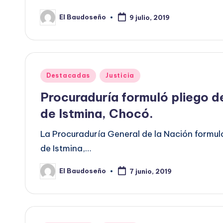
El Baudoseño
9 julio, 2019
Publicado
por
Publicado
Destacadas
Justicia
en
Procuraduría formuló pliego de
de Istmina, Chocó.
La Procuraduría General de la Nación formuló
de Istmina,…
El Baudoseño
7 junio, 2019
Publicado
por