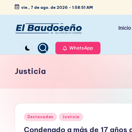
vie., 7 de ago. de 2026
-
1:58:52 AM
Saltar
al
Inicio
contenido
P
Las
noticias
WhatsApp
e
en
ri
contexto
Justicia
ó
d
i
c
Publicado
Destacadas
Justicia
o
en
Condenado a más de 17 años d