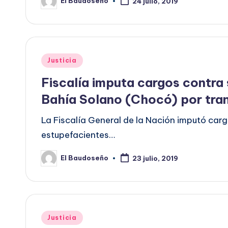
El Baudoseño
24 julio, 2019
Publicado
por
Publicado
Justicia
en
Fiscalía imputa cargos contra
Bahía Solano (Chocó) por tran
La Fiscalía General de la Nación imputó cargo
estupefacientes…
El Baudoseño
23 julio, 2019
Publicado
por
Publicado
Justicia