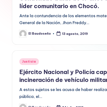
E
líder comunitario en Chocó.
L
Ante la contundencia de los elementos mater
General de la Nación, Jhon Freddy…
B
A
El Baudoseño
13 agosto, 2019
Publicado
por
U
D
Publicado
Justicia
O
en
Ejército Nacional y Policía ca
S
incineración de vehículo milit
E
A estos sujetos se les acusa de haber realiz
Ñ
pública, el…
O