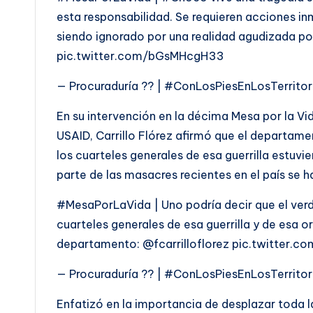
esta responsabilidad. Se requieren acciones i
siendo ignorado por una realidad agudizada po
pic.twitter.com/bGsMHcgH33
— Procuraduría ?? | #ConLosPiesEnLosTerrit
En su intervención en la décima Mesa por la Vid
USAID, Carrillo Flórez afirmó que el departame
los cuarteles generales de esa guerrilla estu
parte de las masacres recientes en el país se h
#MesaPorLaVida | Uno podría decir que el verd
cuarteles generales de esa guerrilla y de esa o
departamento: @fcarrilloflorez pic.twitter.
— Procuraduría ?? | #ConLosPiesEnLosTerrit
Enfatizó en la importancia de desplazar toda la 