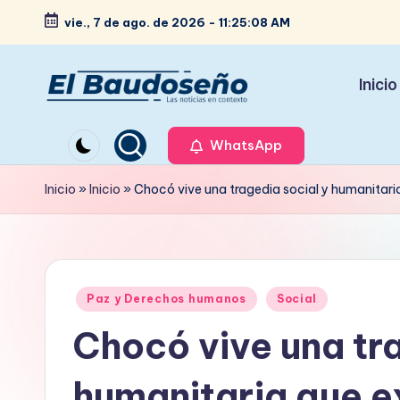
vie., 7 de ago. de 2026
-
11:25:09 AM
Saltar
al
Inicio
contenido
P
Las
noticias
WhatsApp
e
en
ri
Inicio
»
Inicio
»
Chocó vive una tragedia social y humanitaria
contexto
ó
d
Publicado
i
Paz y Derechos humanos
Social
en
Chocó vive una tra
c
o
humanitaria que e