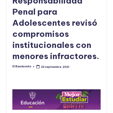
Responsabilidad
U
Penal para
D
Adolescentes revisó
O
S
compromisos
E
institucionales con
Ñ
menores infractores.
O
El Baudoseño
23 septiembre, 2021
Publicado
por