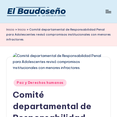
Saltar
al
P
Las
contenido
noticias
e
Inicio
»
Inicio
»
Comité departamental de Responsabilidad Penal
en
para Adolescentes revisó compromisos institucionales con menores
ri
contexto
infractores.
ó
d
i
c
o
Publicado
Paz y Derechos humanos
en
E
Comité
L
departamental de
B
A