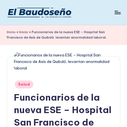
Saltar
al
P
Las
contenido
noticias
e
Inicio
»
Inicio
»
Funcionarios de la nueva ESE – Hospital San
en
Francisco de Asís de Quibdó, levantan anormalidad laboral.
ri
contexto
ó
d
i
c
Publicado
Salud
o
en
Funcionarios de la
E
L
nueva ESE – Hospital
B
San Francisco de
A