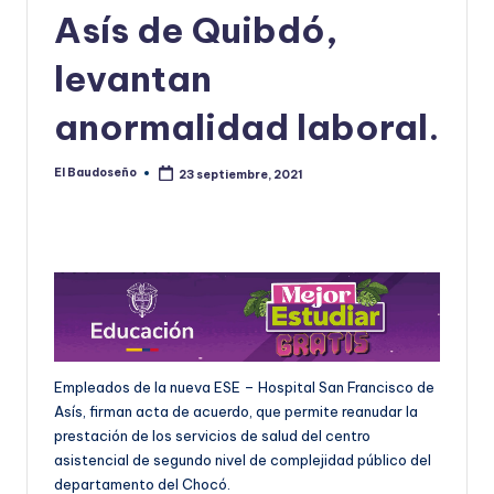
Asís de Quibdó,
U
D
levantan
O
anormalidad laboral.
S
E
El Baudoseño
23 septiembre, 2021
Publicado
por
Ñ
O
Empleados de la nueva ESE – Hospital San Francisco de
Asís, firman acta de acuerdo, que permite reanudar la
prestación de los servicios de salud del centro
asistencial de segundo nivel de complejidad público del
departamento del Chocó.