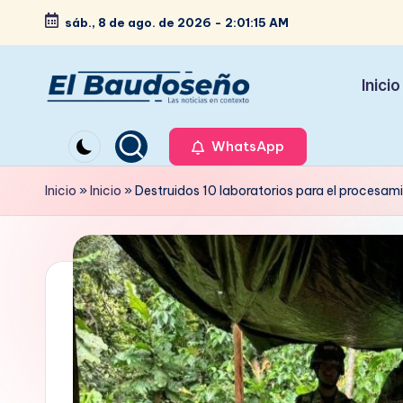
sáb., 8 de ago. de 2026
-
2:01:17 AM
Saltar
al
Inicio
contenido
P
Las
noticias
WhatsApp
e
en
ri
Inicio
»
Inicio
»
Destruidos 10 laboratorios para el procesa
contexto
ó
d
i
c
o