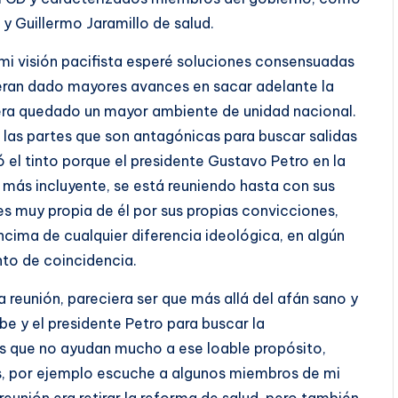
 y Guillermo Jaramillo de salud.
n mi visión pacifista esperé soluciones consensuadas
ieran dado mayores avances en sacar adelante la
iera quedado un mayor ambiente de unidad nacional.
 las partes que son antagónicas para buscar salidas
 el tinto porque el presidente Gustavo Petro en la
 más incluyente, se está reuniendo hasta con sus
s muy propia de él por sus propias convicciones,
ncima de cualquier diferencia ideológica, en algún
nto de coincidencia.
 reunión, pareciera ser que más allá del afán sano y
be y el presidente Petro para buscar la
tes que no ayudan mucho a ese loable propósito,
, por ejemplo escuche a algunos miembros de mi
reunión era retirar la reforma de salud, pero también