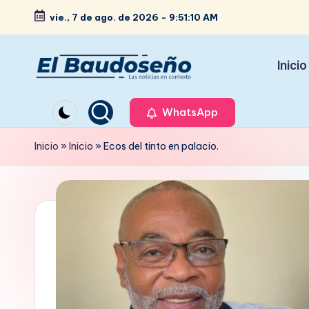
vie., 7 de ago. de 2026
-
9:51:11 AM
Saltar
al
Inicio
contenido
P
Las
noticias
WhatsApp
e
en
ri
Inicio
»
Inicio
»
Ecos del tinto en palacio.
contexto
ó
d
i
c
o