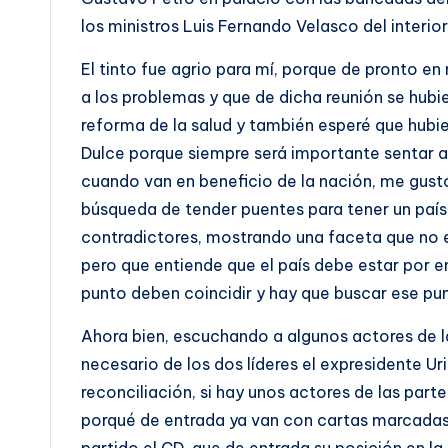
los ministros Luis Fernando Velasco del interior
El tinto fue agrio para mí, porque de pronto e
a los problemas y que de dicha reunión se hub
reforma de la salud y también esperé que hub
Dulce porque siempre será importante sentar a
cuando van en beneficio de la nación, me gustó
búsqueda de tender puentes para tener un país
contradictores, mostrando una faceta que no e
pero que entiende que el país debe estar por e
punto deben coincidir y hay que buscar ese pu
Ahora bien, escuchando a algunos actores de la
necesario de los dos líderes el expresidente Uri
reconciliación, si hay unos actores de las par
porqué de entrada ya van con cartas marcadas
partido el CD, que de entrada su posición en la 