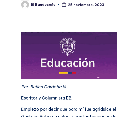
El Baudoseño
25 noviembre, 2023
Publicado
por
Por: Rufino Córdoba M.
Escritor y Columnista EB.
Empiezo por decir que para mí fue agridulce el 
Gustavo Petro en palacio con las bancadas de