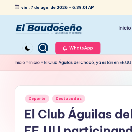
vie., 7 de ago. de 2026
-
6:39:02 AM
Saltar
al
Inicio
contenido
P
Las
noticias
WhatsApp
e
en
ri
Inicio
»
Inicio
»
El Club Águilas del Chocó, ya están en EE.U
contexto
ó
d
Publicado
i
Deporte
Destacadas
en
El Club Águilas de
c
o
EE.UU participand