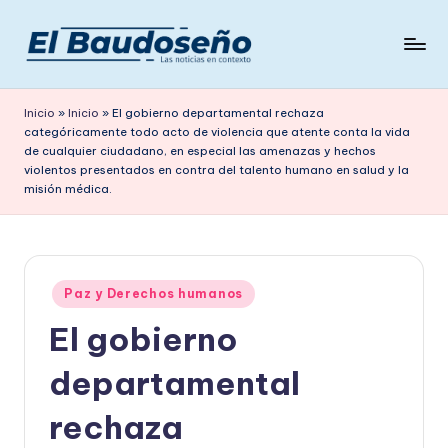
Saltar
al
P
Las
contenido
noticias
e
Inicio
»
Inicio
»
El gobierno departamental rechaza
en
categóricamente todo acto de violencia que atente conta la vida
ri
contexto
de cualquier ciudadano, en especial las amenazas y hechos
ó
violentos presentados en contra del talento humano en salud y la
misión médica.
d
i
c
Publicado
Paz y Derechos humanos
o
en
El gobierno
E
L
departamental
B
rechaza
A