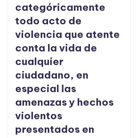
categóricamente
U
D
todo acto de
O
violencia que atente
S
conta la vida de
E
Ñ
cualquier
O
ciudadano, en
especial las
amenazas y hechos
violentos
presentados en