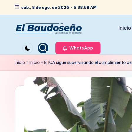
sáb., 8 de ago. de 2026
-
5:38:59 AM
Saltar
al
Inicio
contenido
P
Las
noticias
WhatsApp
e
en
ri
Inicio
»
Inicio
»
El ICA sigue supervisando el cumplimiento d
contexto
ó
d
i
c
o