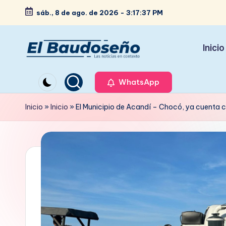
sáb., 8 de ago. de 2026
-
3:17:39 PM
Saltar
al
Inicio
contenido
P
Las
noticias
WhatsApp
e
en
ri
Inicio
»
Inicio
»
El Municipio de Acandí – Chocó, ya cuenta co
contexto
ó
d
i
c
o