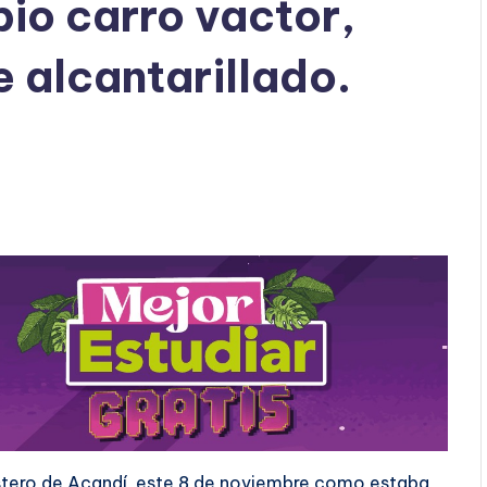
pio carro vactor,
e alcantarillado.
costero de Acandí, este 8 de noviembre como estaba