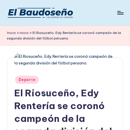
Saltar
al
P
Las
contenido
noticias
e
Inicio
»
Inicio
»
El Riosuceño, Edy Rentería se coronó campeón de la
en
segunda división del fútbol peruano.
ri
contexto
ó
d
i
c
Publicado
Deporte
en
o
El Riosuceño, Edy
E
Rentería se coronó
L
campeón de la
B
A