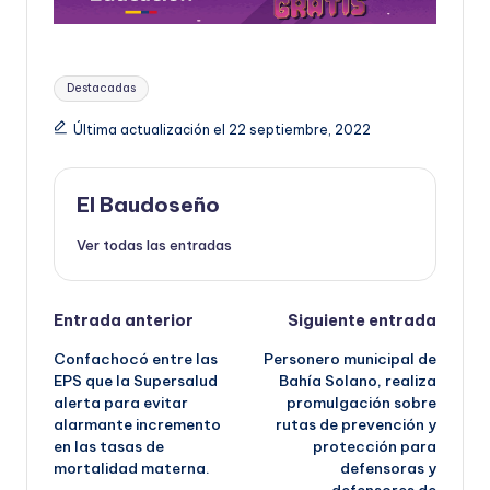
Etiquetas:
Destacadas
Última actualización el 22 septiembre, 2022
El Baudoseño
Ver todas las entradas
Navegación
Entrada anterior
Siguiente entrada
Confachocó entre las
Personero municipal de
de
EPS que la Supersalud
Bahía Solano, realiza
alerta para evitar
promulgación sobre
entradas
alarmante incremento
rutas de prevención y
en las tasas de
protección para
mortalidad materna.
defensoras y
defensores de