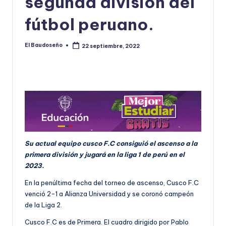
segunda división del
U
fútbol peruano.
D
O
El Baudoseño
22 septiembre, 2022
Publicado
por
S
E
Ñ
O
Su actual equipo cusco F.C consiguió el ascenso a la
primera división y jugará en la liga 1 de perú en el
2023.
En la penúltima fecha del torneo de ascenso, Cusco F.C
venció 2-1 a Alianza Universidad y se coronó campeón
de la Liga 2.
Cusco F.C es de Primera. El cuadro dirigido por Pablo