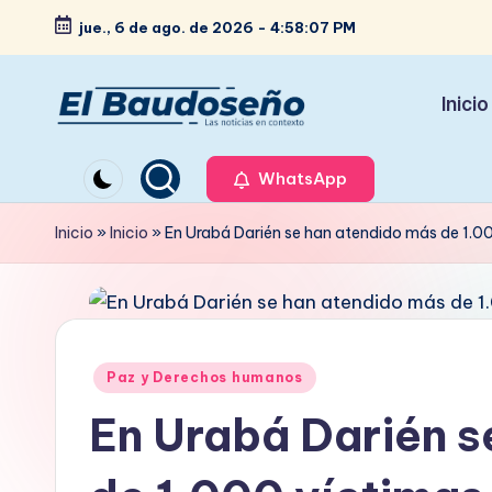
jue., 6 de ago. de 2026
-
4:58:08 PM
Saltar
al
Inicio
contenido
P
Las
noticias
WhatsApp
e
en
ri
Inicio
»
Inicio
»
En Urabá Darién se han atendido más de 1.00
contexto
ó
d
i
Publicado
Paz y Derechos humanos
en
c
En Urabá Darién s
o