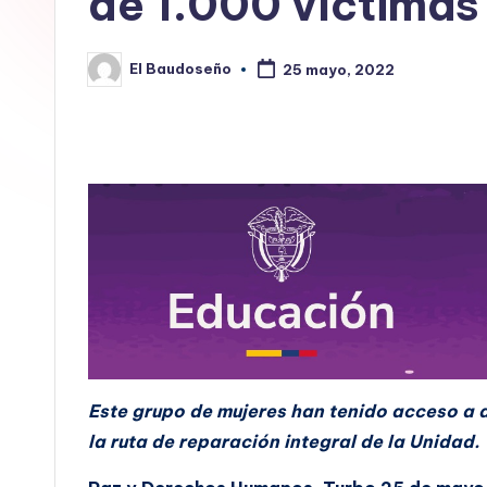
de 1.000 víctimas 
E
L
El Baudoseño
25 mayo, 2022
Publicado
por
B
A
U
D
O
S
E
Este grupo de mujeres han tenido acceso a 
Ñ
la ruta de reparación integral de la Unidad.
O