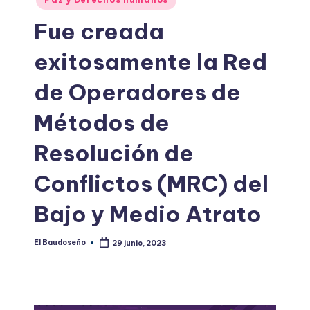
en
U
Fue creada
D
exitosamente la Red
O
S
de Operadores de
E
Métodos de
Ñ
Resolución de
O
Conflictos (MRC) del
Bajo y Medio Atrato
El Baudoseño
29 junio, 2023
Publicado
por