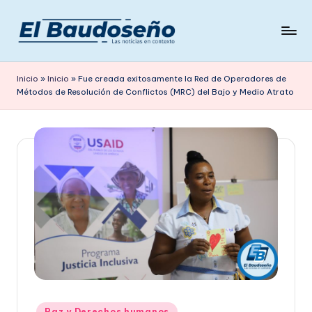
Saltar
al
P
Las
contenido
noticias
e
Inicio
»
Inicio
»
Fue creada exitosamente la Red de Operadores de
en
Métodos de Resolución de Conflictos (MRC) del Bajo y Medio Atrato
ri
contexto
ó
d
i
c
o
E
L
B
A
Publicado
Paz y Derechos humanos