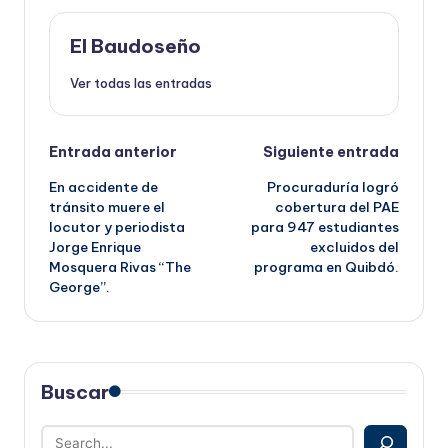
El Baudoseño
Ver todas las entradas
Navegación
Entrada anterior
Siguiente entrada
En accidente de
Procuraduría logró
de
tránsito muere el
cobertura del PAE
locutor y periodista
para 947 estudiantes
entradas
Jorge Enrique
excluidos del
Mosquera Rivas “The
programa en Quibdó.
George”.
Buscar