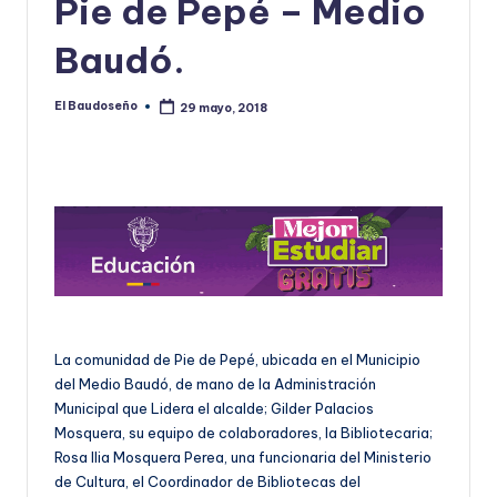
Pie de Pepé – Medio
U
Baudó.
D
O
El Baudoseño
29 mayo, 2018
Publicado
por
S
E
Ñ
O
La comunidad de Pie de Pepé, ubicada en el Municipio
del Medio Baudó, de mano de la Administración
Municipal que Lidera el alcalde; Gilder Palacios
Mosquera, su equipo de colaboradores, la Bibliotecaria;
Rosa Ilia Mosquera Perea, una funcionaria del Ministerio
de Cultura, el Coordinador de Bibliotecas del