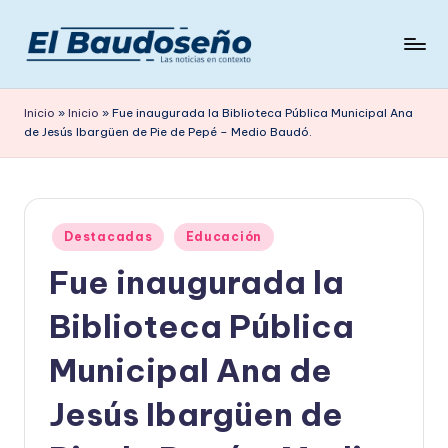
Saltar
al
P
Las
contenido
noticias
e
Inicio
»
Inicio
»
Fue inaugurada la Biblioteca Pública Municipal Ana
en
de Jesús Ibargüen de Pie de Pepé – Medio Baudó.
ri
contexto
ó
d
Publicado
i
Destacadas
Educación
en
Fue inaugurada la
c
o
Biblioteca Pública
E
Municipal Ana de
L
Jesús Ibargüen de
B
A