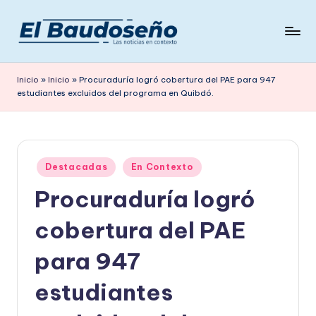
Saltar
al
P
Las
contenido
noticias
e
Inicio
»
Inicio
»
Procuraduría logró cobertura del PAE para 947
en
estudiantes excluidos del programa en Quibdó.
ri
contexto
ó
d
Publicado
i
Destacadas
En Contexto
en
Procuraduría logró
c
o
cobertura del PAE
E
para 947
L
estudiantes
B
A