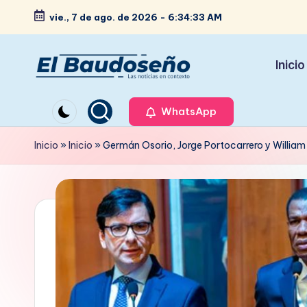
vie., 7 de ago. de 2026
-
6:34:35 AM
Saltar
al
Inicio
contenido
P
Las
noticias
WhatsApp
e
en
ri
Inicio
»
Inicio
»
Germán Osorio, Jorge Portocarrero y William
contexto
ó
d
i
c
o