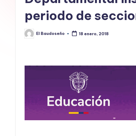
E
periodo de seccio
L
B
El Baudoseño
18 enero, 2018
Publicado
por
A
U
D
O
S
E
Ñ
O