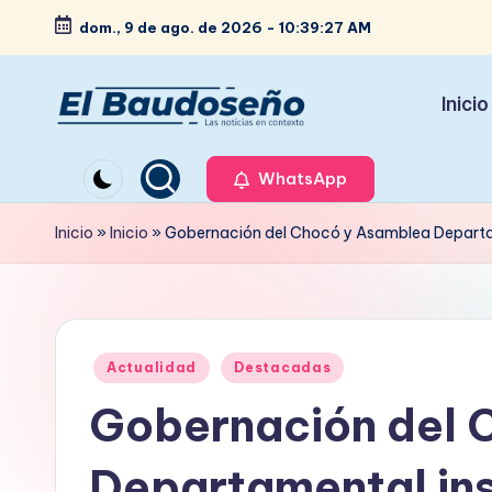
dom., 9 de ago. de 2026
-
10:39:28 AM
Saltar
al
Inicio
contenido
P
Las
noticias
WhatsApp
e
en
ri
Inicio
»
Inicio
»
Gobernación del Chocó y Asamblea Departame
contexto
ó
d
Publicado
i
Actualidad
Destacadas
en
Gobernación del 
c
o
Departamental ins