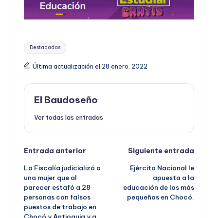
Etiquetas:
Destacadas
Última actualización el 28 enero, 2022
El Baudoseño
Ver todas las entradas
Navegación
Entrada anterior
Siguiente entrada
La Fiscalía judicializó a
Ejército Nacional le
de
una mujer que al
apuesta a la
parecer estafó a 28
educación de los más
entradas
personas con falsos
pequeños en Chocó.
puestos de trabajo en
Chocó y Antioquia y a