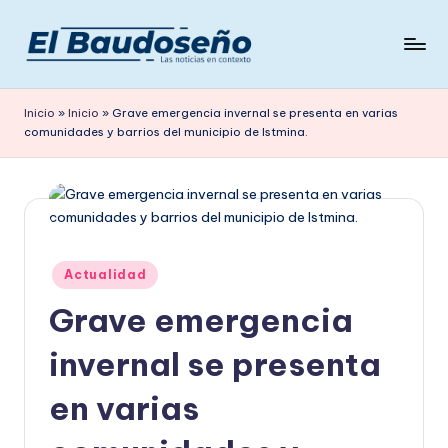
Saltar
al
P
Las
contenido
noticias
e
Inicio
»
Inicio
»
Grave emergencia invernal se presenta en varias
en
comunidades y barrios del municipio de Istmina.
ri
contexto
ó
d
i
c
Publicado
Actualidad
en
o
Grave emergencia
E
invernal se presenta
L
en varias
B
A