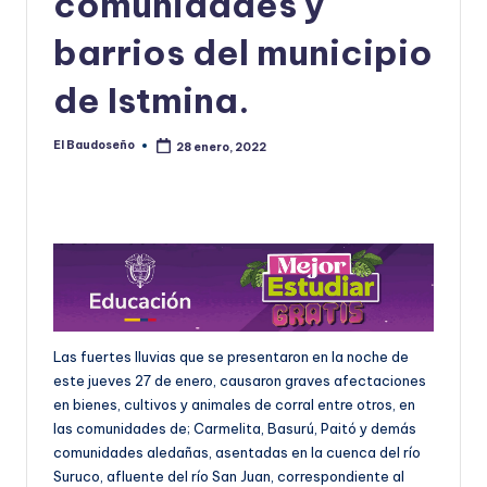
comunidades y
U
barrios del municipio
D
de Istmina.
O
S
El Baudoseño
28 enero, 2022
Publicado
E
por
Ñ
O
Las fuertes lluvias que se presentaron en la noche de
este jueves 27 de enero, causaron graves afectaciones
en bienes, cultivos y animales de corral entre otros, en
las comunidades de; Carmelita, Basurú, Paitó y demás
comunidades aledañas, asentadas en la cuenca del río
Suruco, afluente del río San Juan, correspondiente al