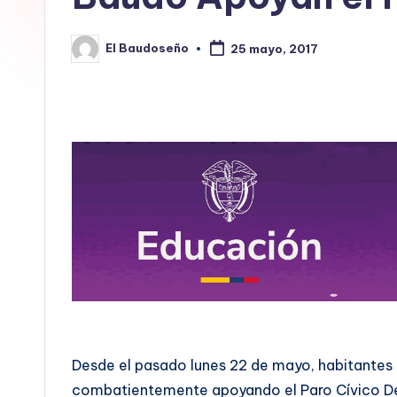
E
El Baudoseño
L
25 mayo, 2017
Publicado
por
B
A
U
D
O
S
E
Ñ
Desde el pasado lunes 22 de mayo, habitantes 
O
combatientemente apoyando el Paro Cívico De