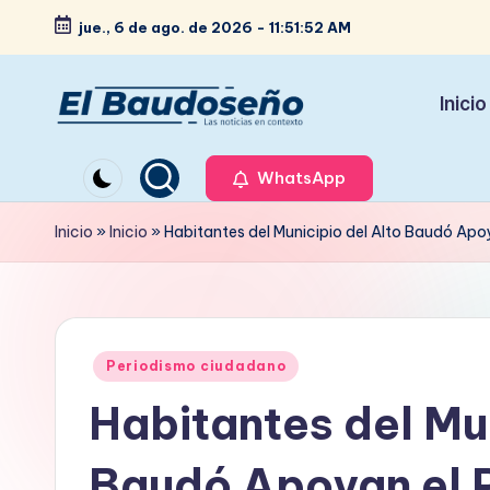
jue., 6 de ago. de 2026
-
11:51:53 AM
Saltar
al
Inicio
contenido
P
Las
noticias
WhatsApp
e
en
ri
Inicio
»
Inicio
»
Habitantes del Municipio del Alto Baudó Apo
contexto
ó
d
Publicado
i
Periodismo ciudadano
en
Habitantes del Mun
c
o
Baudó Apoyan el 