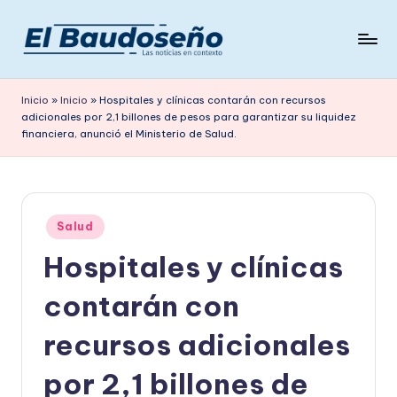
Saltar
al
P
Las
contenido
noticias
e
Inicio
»
Inicio
»
Hospitales y clínicas contarán con recursos
en
adicionales por 2,1 billones de pesos para garantizar su liquidez
ri
contexto
financiera, anunció el Ministerio de Salud.
ó
d
i
Publicado
Salud
c
en
Hospitales y clínicas
o
contarán con
E
L
recursos adicionales
B
por 2,1 billones de
A