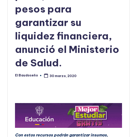
pesos para
U
D
garantizar su
O
liquidez financiera,
S
anunció el Ministerio
E
Ñ
de Salud.
O
El Baudoseño
30 marzo, 2020
Publicado
por
Con estos recursos podrán garantizar insumos,