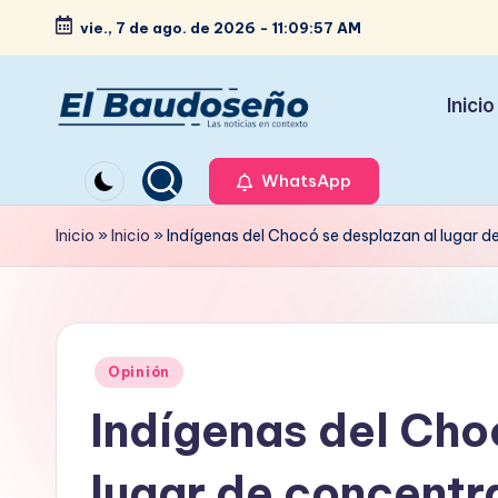
vie., 7 de ago. de 2026
-
11:09:58 AM
Saltar
al
Inicio
contenido
P
Las
noticias
WhatsApp
e
en
ri
Inicio
»
Inicio
»
Indígenas del Chocó se desplazan al lugar d
contexto
ó
d
Publicado
i
Opinión
en
Indígenas del Cho
c
o
lugar de concentr