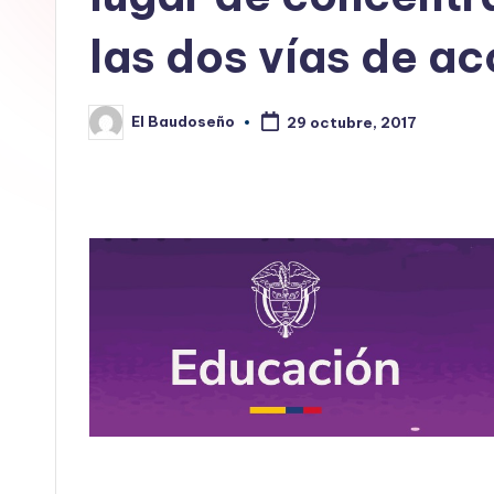
E
las dos vías de a
L
B
El Baudoseño
29 octubre, 2017
Publicado
por
A
U
D
O
S
E
Ñ
O