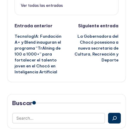
Ver todas las entradas
Navegación
Entrada anterior
Siguiente entrada
TecnologIA: Fundación
La Gobernadora del
de
A+ y Blend inauguran el
Chocó posesiona a
programa “TrAIning de
nueva secretaria de
entradas
100 a 1000+” para
Cultura, Recreación y
fortalecer el talento
Deporte
joven en el Chocó en
Inteligencia Artificial
Buscar