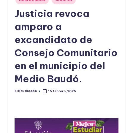
en
U
Justicia revoca
D
amparo a
O
S
excandidato de
E
Consejo Comunitario
Ñ
en el municipio del
O
Medio Baudó.
El Baudoseño
16 febrero, 2026
Publicado
por