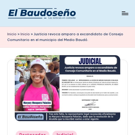
Saltar
al
P
Las
contenido
noticias
e
Inicio
»
Inicio
»
Justicia revoca amparo a excandidato de Consejo
en
Comunitario en el municipio del Medio Baudó.
ri
contexto
ó
d
i
c
o
E
L
B
A
Publicado
Destacadas
Judicial