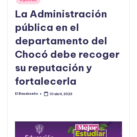
en
U
La Administración
D
pública en el
O
S
departamento del
E
Chocó debe recoger
Ñ
su reputación y
O
fortalecerla
El Baudoseño
10 abril, 2023
Publicado
por