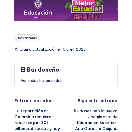
Etiquetas:
Destacadas
Última actualización el 10 abril, 2023
El Baudoseño
Ver todas las entradas
Navegación
Entrada anterior
Siguiente entrada
La reparación en
Se posesionó la nueva
de
Colombia requiere
viceministra de
recursos por 301
Educación Superior,
entradas
billones de pesos y hay
Ana Carolina Quijano