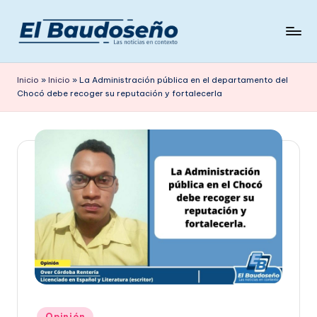
Saltar
al
P
Las
contenido
noticias
e
Inicio
»
Inicio
»
La Administración pública en el departamento del
en
Chocó debe recoger su reputación y fortalecerla
ri
contexto
ó
d
i
c
o
E
L
B
A
Publicado
Opinión