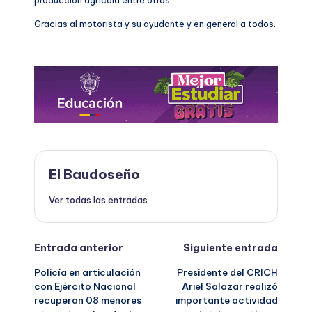
producción agrícola entre otras.
Gracias al motorista y su ayudante y en general a todos.
El Baudoseño
Ver todas las entradas
Navegación
Entrada anterior
Siguiente entrada
Policía en articulación
Presidente del CRICH
de
con Ejército Nacional
Ariel Salazar realizó
recuperan 08 menores
importante actividad
entradas