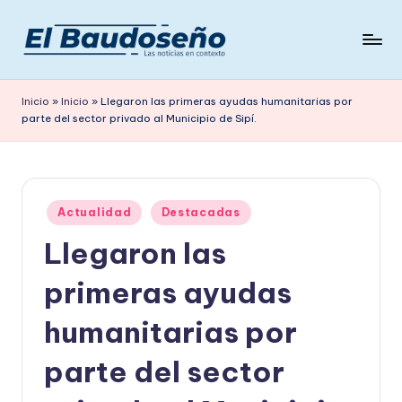
Saltar
al
P
Las
contenido
noticias
e
Inicio
»
Inicio
»
Llegaron las primeras ayudas humanitarias por
en
parte del sector privado al Municipio de Sipí.
ri
contexto
ó
d
Publicado
i
Actualidad
Destacadas
en
Llegaron las
c
o
primeras ayudas
E
humanitarias por
L
parte del sector
B
A