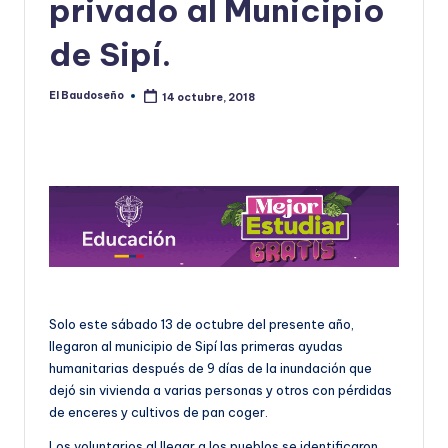
privado al Municipio
U
de Sipí.
D
O
El Baudoseño
14 octubre, 2018
Publicado
por
S
E
Ñ
O
Solo este sábado 13 de octubre del presente año,
llegaron al municipio de Sipí las primeras ayudas
humanitarias después de 9 días de la inundación que
dejó sin vivienda a varias personas y otros con pérdidas
de enceres y cultivos de pan coger.
Los voluntarios al llegar a los pueblos se identificaron