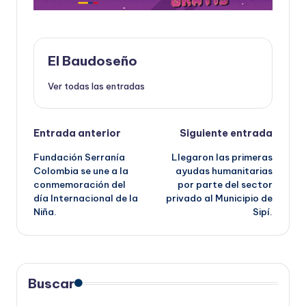
El Baudoseño
Ver todas las entradas
Navegación
Entrada anterior
Siguiente entrada
Fundación Serranía
Llegaron las primeras
de
Colombia se une a la
ayudas humanitarias
conmemoración del
por parte del sector
entradas
día Internacional de la
privado al Municipio de
Niña.
Sipí.
Buscar