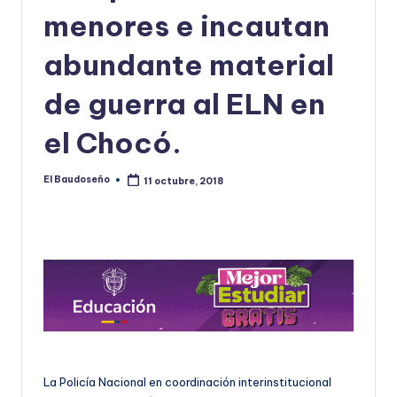
menores e incautan
U
D
abundante material
O
de guerra al ELN en
S
el Chocó.
E
Ñ
El Baudoseño
11 octubre, 2018
Publicado
O
por
La Policía Nacional en coordinación interinstitucional