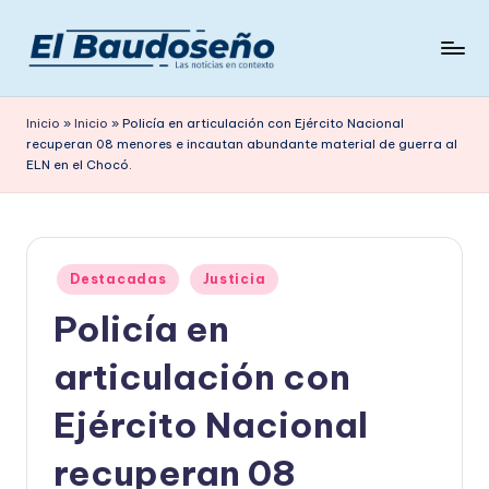
Saltar
al
P
Las
contenido
noticias
e
Inicio
»
Inicio
»
Policía en articulación con Ejército Nacional
en
recuperan 08 menores e incautan abundante material de guerra al
ri
contexto
ELN en el Chocó.
ó
d
i
Publicado
Destacadas
Justicia
c
en
Policía en
o
articulación con
E
L
Ejército Nacional
B
recuperan 08
A