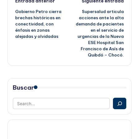
Navegación
Entrada anterior
Siguiente entrada
Gobierno Petro cierra
Supersalud articula
de
brechas históricas en
acciones ante la alta
conectividad, con
demanda de pacientes
entradas
énfasis en zonas
en el servicio de
alejadas y olvidadas
urgencias de la Nueva
ESE Hospital San
Francisco de Asís de
Quibdó – Chocó.
Buscar