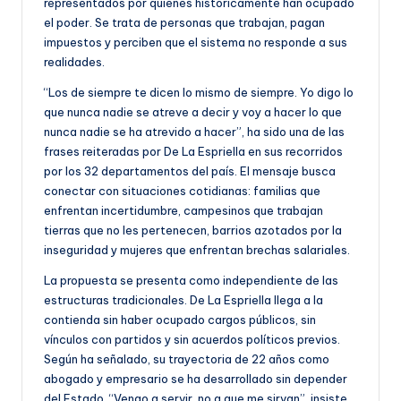
representados por quienes históricamente han ocupado
el poder. Se trata de personas que trabajan, pagan
impuestos y perciben que el sistema no responde a sus
realidades.
“Los de siempre te dicen lo mismo de siempre. Yo digo lo
que nunca nadie se atreve a decir y voy a hacer lo que
nunca nadie se ha atrevido a hacer”, ha sido una de las
frases reiteradas por De La Espriella en sus recorridos
por los 32 departamentos del país. El mensaje busca
conectar con situaciones cotidianas: familias que
enfrentan incertidumbre, campesinos que trabajan
tierras que no les pertenecen, barrios azotados por la
inseguridad y mujeres que enfrentan brechas salariales.
La propuesta se presenta como independiente de las
estructuras tradicionales. De La Espriella llega a la
contienda sin haber ocupado cargos públicos, sin
vínculos con partidos y sin acuerdos políticos previos.
Según ha señalado, su trayectoria de 22 años como
abogado y empresario se ha desarrollado sin depender
del Estado. “Vengo a servir, no a que me sirvan”, insiste