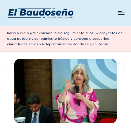
Saltar
al
P
Las
contenido
noticias
e
Inicio
»
Inicio
»
Minvivienda inicia seguimiento a los 87 proyectos de
en
agua potable y saneamiento básico y convoca a veedurías
ri
contexto
ciudadanas en los 24 departamentos donde se ejecutarán.
ó
d
i
c
o
E
L
B
A