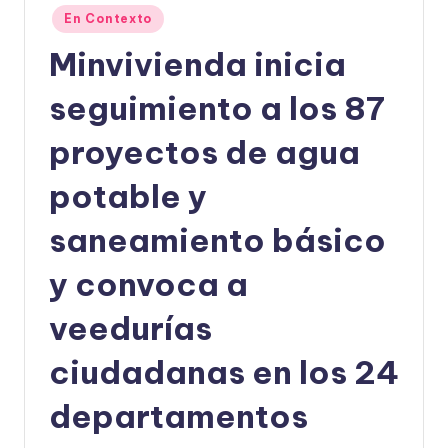
Publicado
En Contexto
U
en
Minvivienda inicia
D
O
seguimiento a los 87
S
proyectos de agua
E
potable y
Ñ
O
saneamiento básico
y convoca a
veedurías
ciudadanas en los 24
departamentos