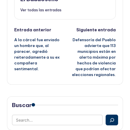
Ver todas las entradas
Navegación
Entrada anterior
Siguiente entrada
A la cárcel fue enviado
Defensoría del Pueblo
de
un hombre que, al
advierte que 113
parecer, agredió
municipios están en
entradas
reiteradamente a su ex
alerta máxima por
compañera
hechos de violencia
sentimental.
que podrían afectar
elecciones regionales.
Buscar