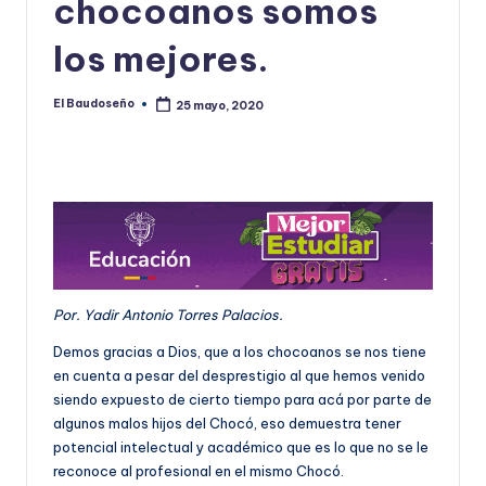
chocoanos somos
U
los mejores.
D
O
El Baudoseño
25 mayo, 2020
Publicado
por
S
E
Ñ
O
Por. Yadir Antonio Torres Palacios.
Demos gracias a Dios, que a los chocoanos se nos tiene
en cuenta a pesar del desprestigio al que hemos venido
siendo expuesto de cierto tiempo para acá por parte de
algunos malos hijos del Chocó, eso demuestra tener
potencial intelectual y académico que es lo que no se le
reconoce al profesional en el mismo Chocó.