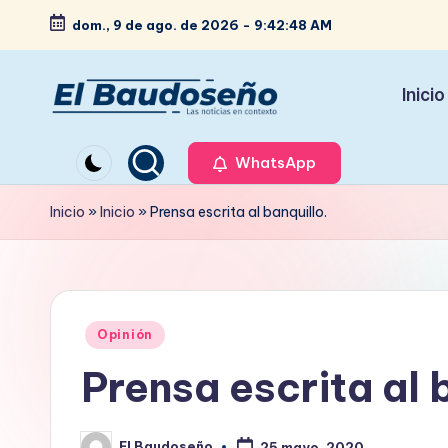
dom., 9 de ago. de 2026
-
9:42:49 AM
Saltar
al
Inicio
contenido
P
Las
noticias
WhatsApp
e
en
ri
Inicio
»
Inicio
»
Prensa escrita al banquillo.
contexto
ó
d
Publicado
i
Opinión
en
Prensa escrita al 
c
o
El Baudoseño
25 mayo, 2020