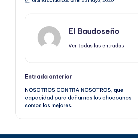
Última actualización el 25 mayo, 2020
El Baudoseño
Ver todas las entradas
Navegación
Entrada anterior
NOSOTROS CONTRA NOSOTROS, que
de
capacidad para dañarnos los chocoanos
somos los mejores.
entradas