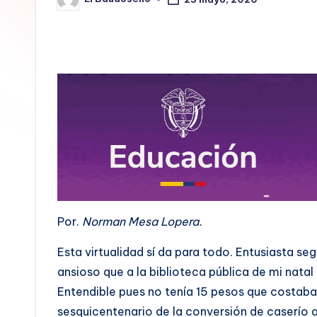
Publicado
E
por
L
B
A
U
D
O
S
Por.
Norman Mesa Lopera.
E
Esta virtualidad sí da para todo. Entusiasta se
ansioso que a la biblioteca pública de mi natal
Ñ
Entendible pues no tenía 15 pesos que costaba
O
sesquicentenario de la conversión de caserío a 