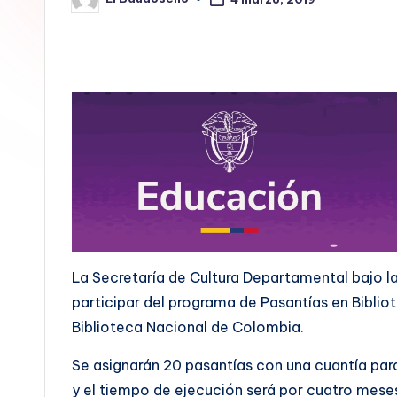
Publicado
E
por
L
B
A
U
D
O
S
La Secretaría de Cultura Departamental bajo la
participar del programa de Pasantías en Bibliote
E
Biblioteca Nacional de Colombia.
Ñ
Se asignarán 20 pasantías con una cuantía par
O
y el tiempo de ejecución será por cuatro meses 