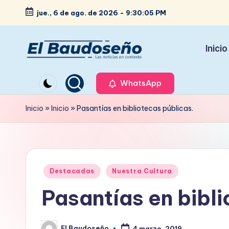
jue., 6 de ago. de 2026
-
9:30:06 PM
Saltar
al
Inicio
contenido
P
Las
noticias
WhatsApp
e
en
ri
Inicio
»
Inicio
»
Pasantías en bibliotecas públicas.
contexto
ó
d
Publicado
i
Destacadas
Nuestra Cultura
en
Pasantías en bibli
c
o
El Baudoseño
4 marzo, 2019