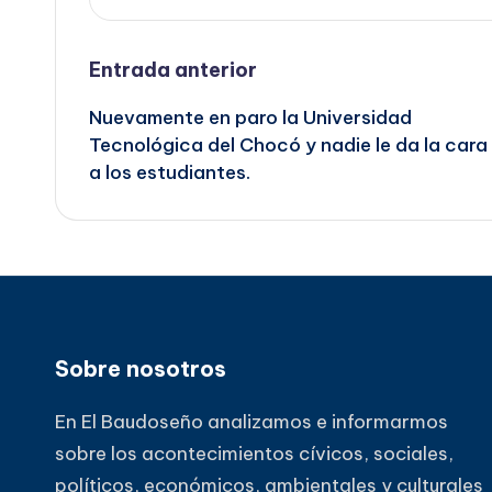
Navegación
Entrada anterior
Nuevamente en paro la Universidad
de
Tecnológica del Chocó y nadie le da la cara
a los estudiantes.
entradas
Sobre nosotros
En El Baudoseño analizamos e informarmos
sobre los acontecimientos cívicos, sociales,
políticos, económicos, ambientales y culturales