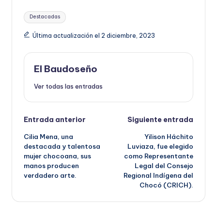
Etiquetas:
Destacadas
Última actualización el 2 diciembre, 2023
El Baudoseño
Ver todas las entradas
Navegación
Entrada anterior
Siguiente entrada
Cilia Mena, una
Yilison Háchito
de
destacada y talentosa
Luviaza, fue elegido
mujer chocoana, sus
como Representante
entradas
manos producen
Legal del Consejo
verdadero arte.
Regional Indígena del
Chocó (CRICH).