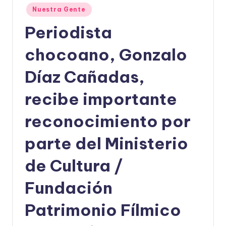
Publicado
Nuestra Gente
U
en
Periodista
D
O
chocoano, Gonzalo
S
Díaz Cañadas,
E
recibe importante
Ñ
O
reconocimiento por
parte del Ministerio
de Cultura /
Fundación
Patrimonio Fílmico