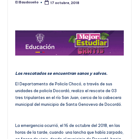
El Baudoseño
17 octubre, 2018
Publicado
U
por
D
O
S
E
Ñ
O
Los rescatados se encuentran sanos y salvos.
El Departamento de Policía Chocó, a través de sus
unidades de policía Docordó, realizo el rescate de 03
tres tripulantes en el río San Juan, cerca de la cabecera
municipal del municipio de Santa Genoveva de Docordó.
La emergencia ocurrió, el 16 de octubre del 2018, en las
horas de la tarde, cuando una lancha que había zarpado,