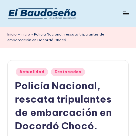
Saltar
al
P
Las
contenido
noticias
e
Inicio
»
Inicio
»
Policía Nacional, rescata tripulantes de
en
embarcación en Docordó Chocó.
ri
contexto
ó
d
Publicado
i
Actualidad
Destacadas
en
Policía Nacional,
c
o
rescata tripulantes
E
de embarcación en
L
Docordó Chocó.
B
A