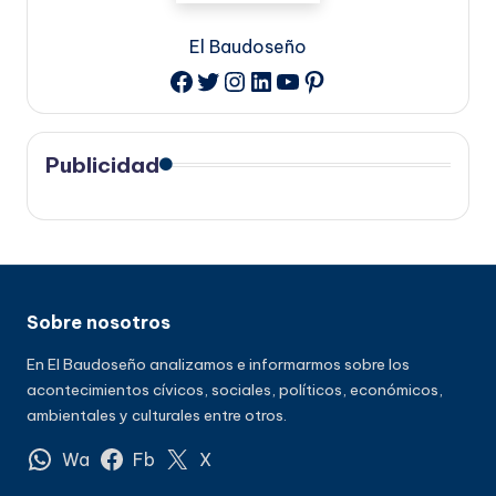
El Baudoseño
Twitter
Instagram
LinkedIn
YouTube
Pinterest
Facebook
Publicidad
Sobre nosotros
En El Baudoseño analizamos e informarmos sobre los
acontecimientos cívicos, sociales, políticos, económicos,
ambientales y culturales entre otros.
Wa
Fb
X