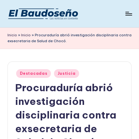
Saltar
al
P
Las
contenido
noticias
e
Inicio
»
Inicio
»
Procuraduría abrió investigación disciplinaria contra
en
exsecretaria de Salud de Chocó.
ri
contexto
ó
d
Publicado
i
Destacadas
Justicia
en
Procuraduría abrió
c
o
investigación
E
disciplinaria contra
L
exsecretaria de
B
A