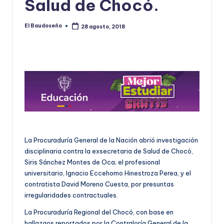
Salud de Chocó.
U
D
El Baudoseño
28 agosto, 2018
Publicado
por
O
S
E
Ñ
O
La Procuraduría General de la Nación abrió investigación
disciplinaria contra la exsecretaria de Salud de Chocó,
Siris Sánchez Montes de Oca; el profesional
universitario, Ignacio Eccehomo Hinestroza Perea, y el
contratista David Moreno Cuesta, por presuntas
irregularidades contractuales.
La Procuraduría Regional del Chocó, con base en
hallazgos reportados por la Contraloría General de la