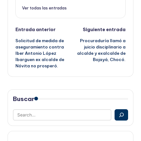
Ver todas las entradas
Navegación
Entrada anterior
Siguiente entrada
Solicitud de medida de
Procuraduría llamó a
de
aseguramiento contra
juicio disciplinario a
Iber Antonio López
alcalde y exalcalde de
entradas
Ibarguen ex alcalde de
Bojayá, Chocó.
Nóvita no prosperó.
Buscar