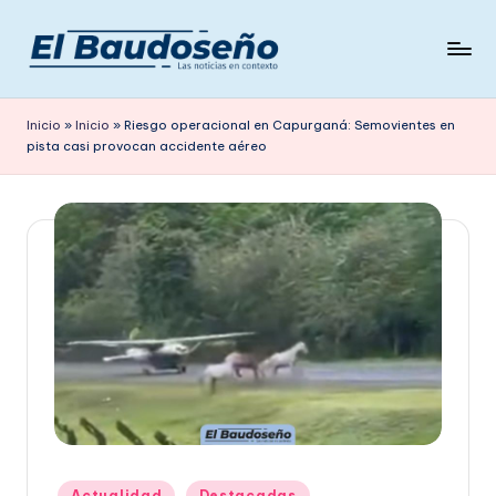
Saltar
al
P
Las
contenido
noticias
e
Inicio
»
Inicio
»
Riesgo operacional en Capurganá: Semovientes en
en
pista casi provocan accidente aéreo
ri
contexto
ó
d
i
c
o
E
L
B
A
Publicado
Actualidad
Destacadas