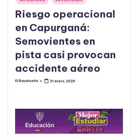
en
U
Riesgo operacional
D
en Capurganá:
O
S
Semovientes en
E
pista casi provocan
Ñ
accidente aéreo
O
El Baudoseño
31 enero, 2026
Publicado
por