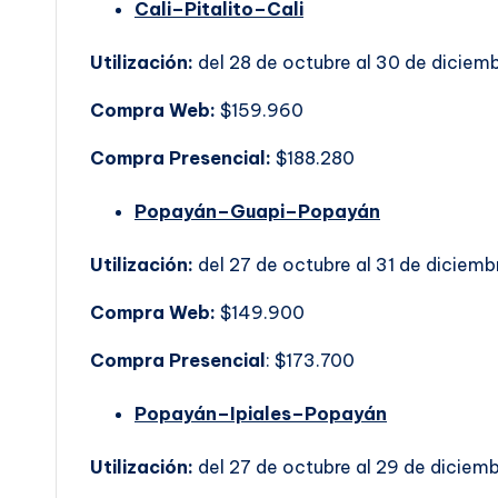
Cali–Pitalito–Cali
Utilización:
del 28 de octubre al 30 de diciem
Compra Web:
$159.960
Compra Presencial:
$188.280
Popayán–Guapi–Popayán
Utilización:
del 27 de octubre al 31 de diciemb
Compra Web:
$149.900
Compra Presencial
: $173.700
Popayán–Ipiales–Popayán
Utilización:
del 27 de octubre al 29 de diciem