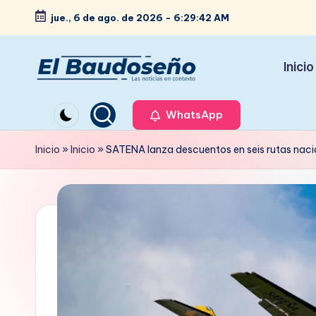
jue., 6 de ago. de 2026
-
6:29:43 AM
Saltar
al
Inicio
contenido
P
Las
noticias
WhatsApp
e
en
ri
Inicio
»
Inicio
»
SATENA lanza descuentos en seis rutas nacion
contexto
ó
d
i
c
o