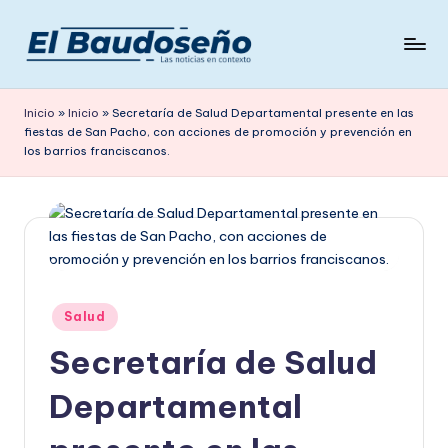
Saltar
al
P
Las
contenido
noticias
e
Inicio
»
Inicio
»
Secretaría de Salud Departamental presente en las
en
fiestas de San Pacho, con acciones de promoción y prevención en
ri
contexto
los barrios franciscanos.
ó
d
i
c
o
Publicado
Salud
en
E
Secretaría de Salud
L
Departamental
B
A