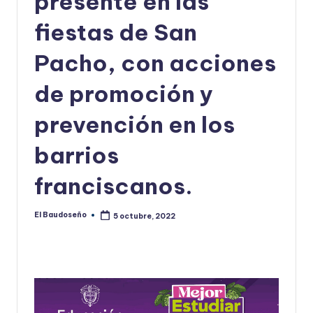
presente en las
U
fiestas de San
D
Pacho, con acciones
O
S
de promoción y
E
prevención en los
Ñ
barrios
O
franciscanos.
El Baudoseño
5 octubre, 2022
Publicado
por