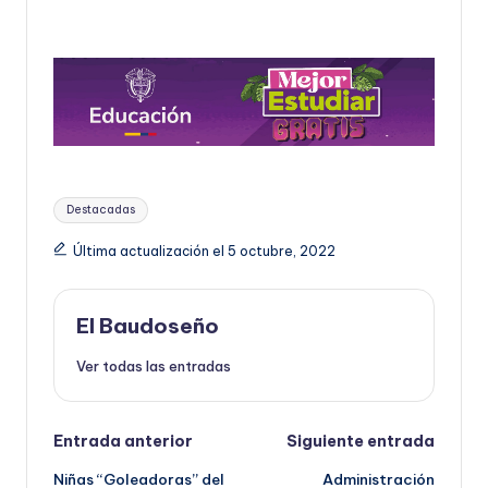
Etiquetas:
Destacadas
Última actualización el 5 octubre, 2022
El Baudoseño
Ver todas las entradas
Navegación
Entrada anterior
Siguiente entrada
Niñas “Goleadoras” del
Administración