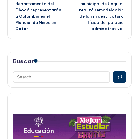
de
departamento del
municipal de Unguía,
Chocó representarán
realizó remodelación
entradas
a Colombia en el
de la infraestructura
Mundial de Niños en
física del palacio
Catar.
administrativo.
Buscar