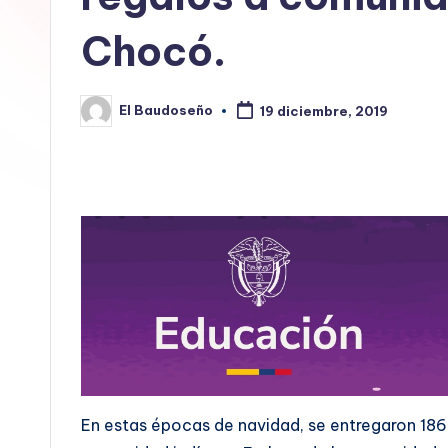
E
Chocó.
L
B
El Baudoseño
19 diciembre, 2019
Publicado
por
A
U
D
O
S
E
Ñ
En estas épocas de navidad, se entregaron 186
O