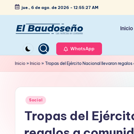
jue., 6 de ago. de 2026
-
12:55:27 AM
Saltar
al
Inicio
contenido
P
Las
noticias
WhatsApp
e
en
ri
Inicio
»
Inicio
»
Tropas del Ejército Nacional llevaron regalo
contexto
ó
d
Publicado
i
Social
en
Tropas del Ejércit
c
o
regalos a comunid