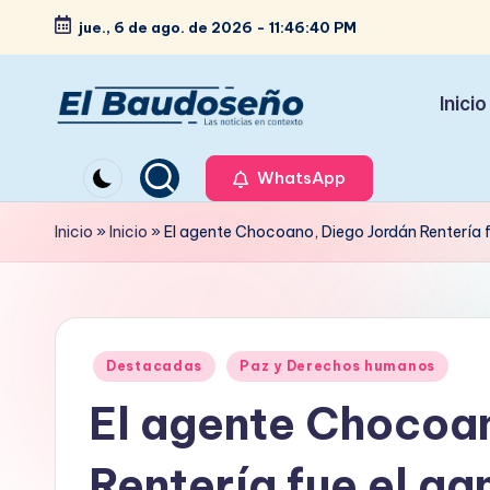
jue., 6 de ago. de 2026
-
11:46:41 PM
Saltar
al
Inicio
contenido
P
Las
noticias
WhatsApp
e
en
ri
Inicio
»
Inicio
»
El agente Chocoano, Diego Jordán Rentería fu
contexto
ó
d
Publicado
i
Destacadas
Paz y Derechos humanos
en
El agente Chocoa
c
o
Rentería fue el ga