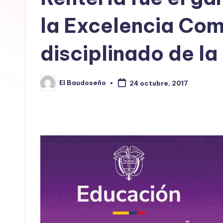
E
la Excelencia Com
L
disciplinado de la
B
A
El Baudoseño
24 octubre, 2017
Publicado
U
por
D
O
S
E
Ñ
O