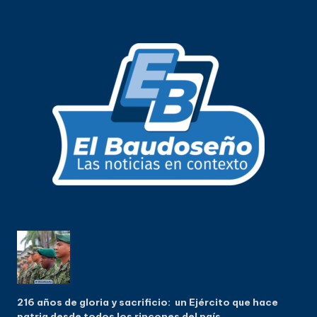
216 años de gloria y sacrificio: un Ejército que hace
patria desde todos los rincones del país