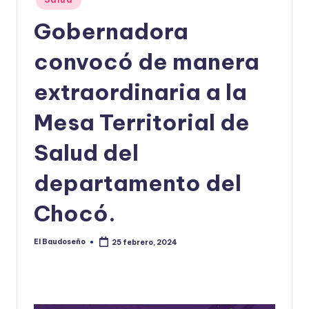
en
U
Gobernadora
D
convocó de manera
O
S
extraordinaria a la
E
Mesa Territorial de
Ñ
Salud del
O
departamento del
Chocó.
El Baudoseño
25 febrero, 2024
Publicado
por