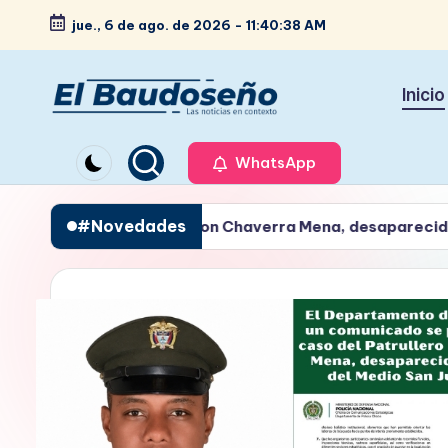
jue., 6 de ago. de 2026
-
11:40:40 AM
Saltar
al
Inicio
contenido
P
Las
noticias
WhatsApp
e
en
ri
contexto
#Novedades
ullero Haminton Chaverra Mena, desaparecido en el río Sa
ó
d
i
c
o