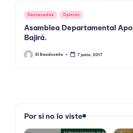
Publicado
Destacadas
Opinión
en
Asamblea Departamental Apoy
Bajirá.
El Baudoseño
7 junio, 2017
Publicado
por
Paginación
de
entradas
Por si no lo viste