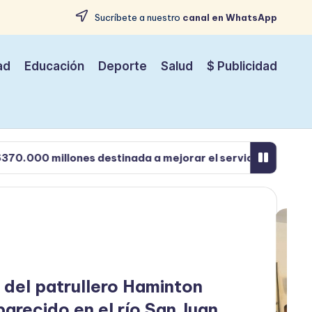
Sucríbete a nuestro
canal en WhatsApp
ad
Educación
Deporte
Salud
$ Publicidad
ones destinada a mejorar el servicio de energía en el dep
 del patrullero Haminton
recido en el río San Juan