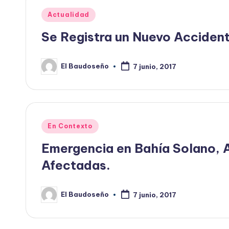
Publicado
Actualidad
en
Se Registra un Nuevo Accident
El Baudoseño
7 junio, 2017
Publicado
por
Publicado
En Contexto
en
Emergencia en Bahía Solano, 
Afectadas.
El Baudoseño
7 junio, 2017
Publicado
por