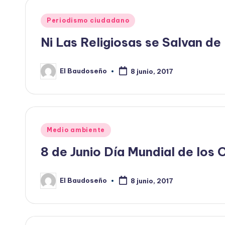
Publicado
Periodismo ciudadano
en
Ni Las Religiosas se Salvan de
El Baudoseño
8 junio, 2017
Publicado
por
Publicado
Medio ambiente
en
8 de Junio Día Mundial de los
El Baudoseño
8 junio, 2017
Publicado
por