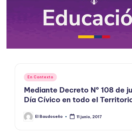
Publicado
En Contexto
en
Mediante Decreto Nº 108 de ju
Día Cívico en todo el Territo
El Baudoseño
11 junio, 2017
Publicado
por