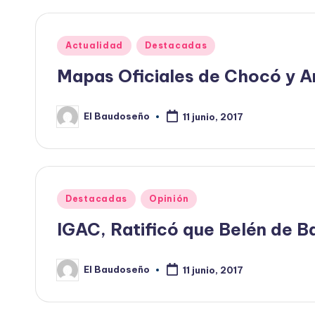
Publicado
Actualidad
Destacadas
en
Mapas Oficiales de Chocó y A
El Baudoseño
11 junio, 2017
Publicado
por
Publicado
Destacadas
Opinión
en
IGAC, Ratificó que Belén de Ba
El Baudoseño
11 junio, 2017
Publicado
por