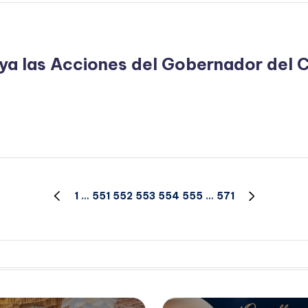
a las Acciones del Gobernador del C
1
…
551
552
553
554
555
…
571
PÁGINA
SIGUIENT
ANTERIOR
PÁGINA