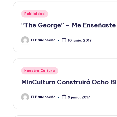
Publicado
Publicidad
en
“The George” – Me Enseñaste
El Baudoseño
10 junio, 2017
Publicado
por
Publicado
Nuestra Cultura
en
MinCultura Construirá Ocho Bi
El Baudoseño
9 junio, 2017
Publicado
por