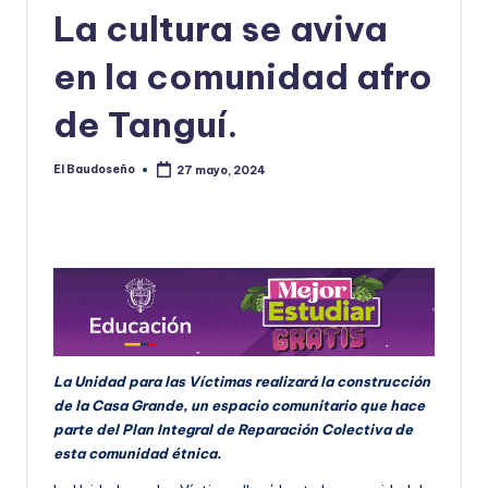
La cultura se aviva
U
D
en la comunidad afro
O
de Tanguí.
S
E
El Baudoseño
27 mayo, 2024
Publicado
por
Ñ
O
La Unidad para las Víctimas realizará la construcción
de la Casa Grande, un espacio comunitario que hace
parte del Plan Integral de Reparación Colectiva de
esta comunidad étnica.