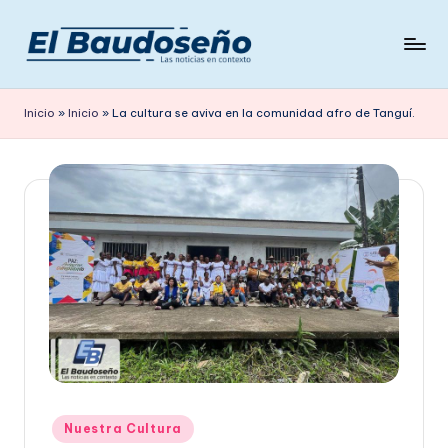
Saltar
al
P
Las
contenido
noticias
e
Inicio
»
Inicio
»
La cultura se aviva en la comunidad afro de Tanguí.
en
ri
contexto
ó
d
i
c
o
E
L
B
Publicado
Nuestra Cultura
A
en