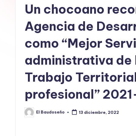
E
Un chocoano reco
L
Agencia de Desarr
B
como “Mejor Servi
A
U
administrativa de
D
Trabajo Territorial
O
profesional” 202
S
E
El Baudoseño
13 diciembre, 2022
Publicado
por
Ñ
O