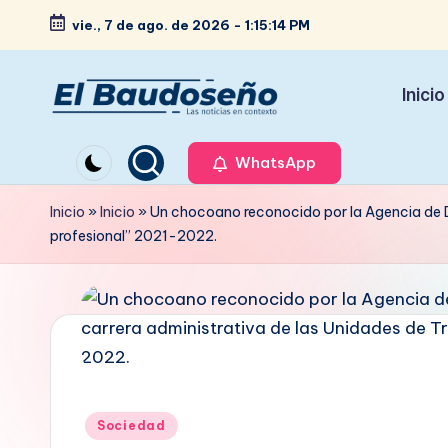
vie., 7 de ago. de 2026
-
1:15:15 PM
Saltar
al
Inicio
contenido
P
Las
noticias
WhatsApp
e
en
ri
Inicio
»
Inicio
»
Un chocoano reconocido por la Agencia de Des
contexto
profesional” 2021-2022.
ó
d
i
c
o
Publicado
Sociedad
en