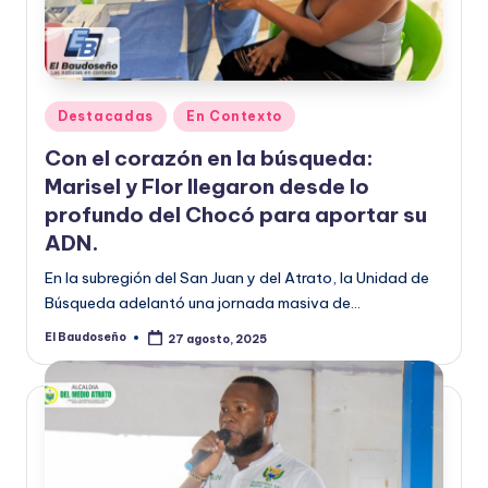
Publicado
Destacadas
En Contexto
en
Con el corazón en la búsqueda:
Marisel y Flor llegaron desde lo
profundo del Chocó para aportar su
ADN.
En la subregión del San Juan y del Atrato, la Unidad de
Búsqueda adelantó una jornada masiva de…
El Baudoseño
27 agosto, 2025
Publicado
por