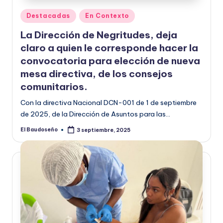
Publicado
Destacadas
En Contexto
en
La Dirección de Negritudes, deja
claro a quien le corresponde hacer la
convocatoria para elección de nueva
mesa directiva, de los consejos
comunitarios.
Con la directiva Nacional DCN-001 de 1 de septiembre
de 2025, de la Dirección de Asuntos para las…
El Baudoseño
3 septiembre, 2025
Publicado
por