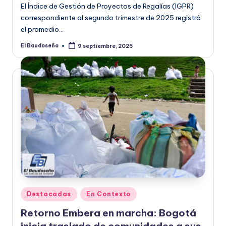
El Índice de Gestión de Proyectos de Regalías (IGPR)
correspondiente al segundo trimestre de 2025 registró
el promedio…
El Baudoseño
9 septiembre, 2025
Publicado
por
Publicado
Destacadas
En Contexto
en
Retorno Embera en marcha: Bogotá