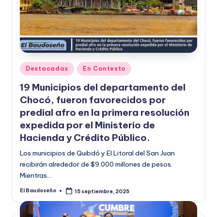
Publicado
Destacadas
En Contexto
en
19 Municipios del departamento del
Chocó, fueron favorecidos por
predial afro en la primera resolución
expedida por el Ministerio de
Hacienda y Crédito Público.
Los municipios de Quibdó y El Litoral del San Juan
recibirán alrededor de $9.000 millones de pesos.
Mientras…
El Baudoseño
15 septiembre, 2025
Publicado
por