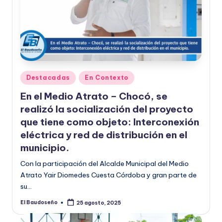
Publicado
Destacadas
En Contexto
en
En el Medio Atrato – Chocó, se
realizó la socialización del proyecto
que tiene como objeto: Interconexión
eléctrica y red de distribución en el
municipio.
Con la participación del Alcalde Municipal del Medio
Atrato Yair Diomedes Cuesta Córdoba y gran parte de
su…
El Baudoseño
25 agosto, 2025
Publicado
por