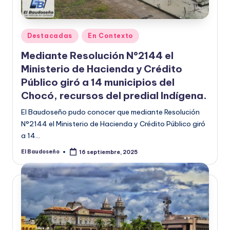
U
D
Publicado
Destacadas
En Contexto
O
en
Mediante Resolución N°2144 el
S
Ministerio de Hacienda y Crédito
E
Público giró a 14 municipios del
Chocó, recursos del predial Indígena.
Ñ
El Baudoseño pudo conocer que mediante Resolución
O
N°2144 el Ministerio de Hacienda y Crédito Público giró
a 14…
El Baudoseño
16 septiembre, 2025
Publicado
por