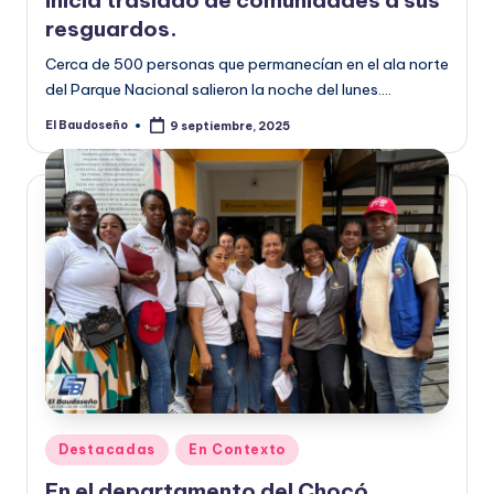
inicia traslado de comunidades a sus
resguardos.
Cerca de 500 personas que permanecían en el ala norte
del Parque Nacional salieron la noche del lunes.…
El Baudoseño
9 septiembre, 2025
Publicado
por
Publicado
Destacadas
En Contexto
en
En el departamento del Chocó,