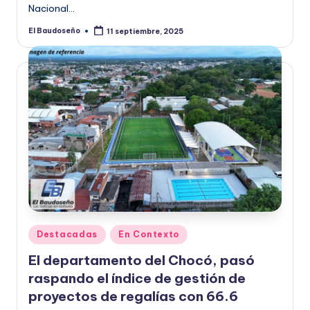
Nacional…
El Baudoseño
11 septiembre, 2025
Publicado
por
Publicado
Destacadas
En Contexto
en
El departamento del Chocó, pasó
raspando el índice de gestión de
proyectos de regalías con 66.6