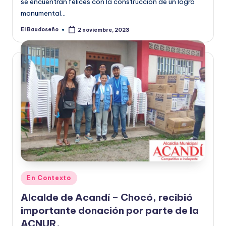
se encuentran felices con la construcción de un logro
monumental…
El Baudoseño
2 noviembre, 2023
Publicado
por
Publicado
En Contexto
en
Alcalde de Acandí – Chocó, recibió
importante donación por parte de la
ACNUR.