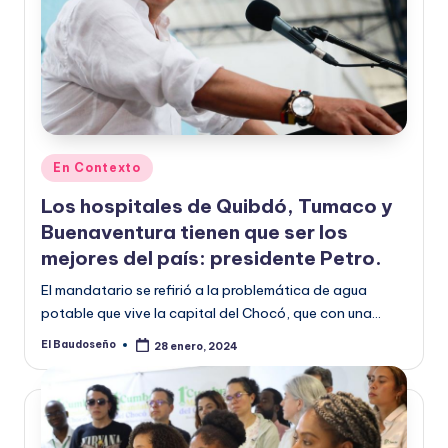
Publicado
En Contexto
en
Los hospitales de Quibdó, Tumaco y
Buenaventura tienen que ser los
mejores del país: presidente Petro.
El mandatario se refirió a la problemática de agua
potable que vive la capital del Chocó, que con una…
El Baudoseño
28 enero, 2024
Publicado
por