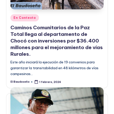
U
D
Publicado
En Contexto
O
en
Caminos Comunitarios de la Paz
S
Total llega al departamento de
E
Chocó con inversiones por $36.400
millones para el mejoramiento de vías
Ñ
Rurales.
O
Este año iniciará la ejecución de 19 convenios para
garantizar la transitabilidad en 48 kilómetros de vías
campesinas…
El Baudoseño
1 febrero, 2024
Publicado
por