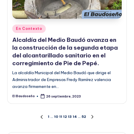
Publicado
En Contexto
en
Alcaldía del Medio Baudó avanza en
la construcción de la segunda etapa
del alcantarillado sanitario en el
corregimiento de Pie de Pepé.
La alcaldía Municipal del Medio Baudó que dirige el
Administrador de Empresas Fredy Ramírez valencia
avanza firmemente en…
El Baudoseño
26 septiembre, 2023
Publicado
por
Paginación
1
…
10
11
12
13
14
…
52
PÁGINA
SIGUIENTE
ANTERIOR
PÁGINA
de