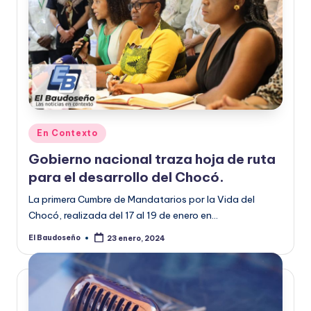
Publicado
En Contexto
en
Gobierno nacional traza hoja de ruta
para el desarrollo del Chocó.
La primera Cumbre de Mandatarios por la Vida del
Chocó, realizada del 17 al 19 de enero en…
El Baudoseño
23 enero, 2024
Publicado
por