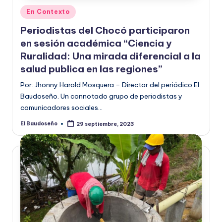
Publicado
En Contexto
en
Periodistas del Chocó participaron
en sesión académica “Ciencia y
Ruralidad: Una mirada diferencial a la
salud publica en las regiones”
Por: Jhonny Harold Mosquera – Director del periódico El
Baudoseño. Un connotado grupo de periodistas y
comunicadores sociales…
El Baudoseño
29 septiembre, 2023
Publicado
por