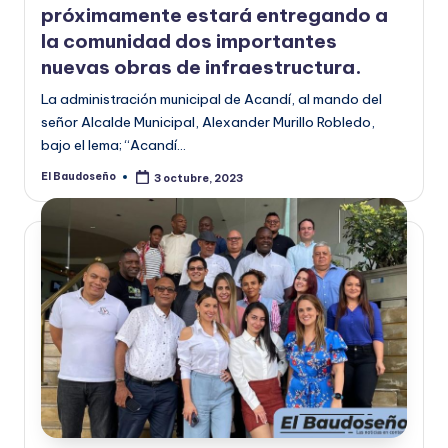
próximamente estará entregando a
la comunidad dos importantes
nuevas obras de infraestructura.
La administración municipal de Acandí, al mando del
señor Alcalde Municipal, Alexander Murillo Robledo,
bajo el lema; “Acandí…
El Baudoseño
3 octubre, 2023
Publicado
por