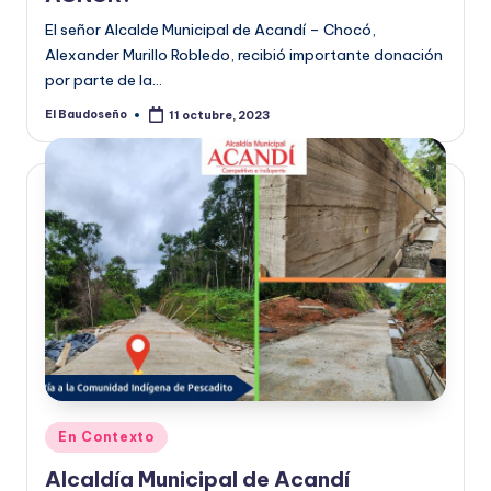
El señor Alcalde Municipal de Acandí – Chocó,
Alexander Murillo Robledo, recibió importante donación
por parte de la…
El Baudoseño
11 octubre, 2023
Publicado
por
Publicado
En Contexto
en
Alcaldía Municipal de Acandí