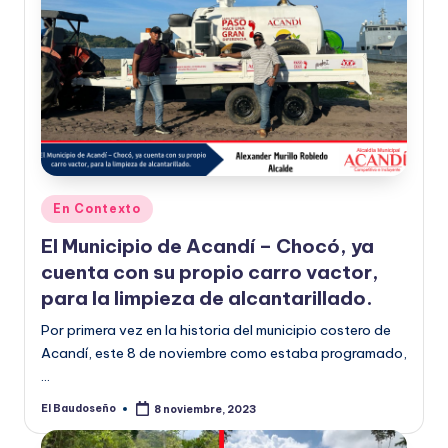
Publicado
En Contexto
en
El Municipio de Acandí – Chocó, ya
cuenta con su propio carro vactor,
para la limpieza de alcantarillado.
Por primera vez en la historia del municipio costero de
Acandí, este 8 de noviembre como estaba programado,
…
El Baudoseño
8 noviembre, 2023
Publicado
por